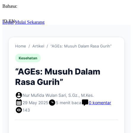
Bahasa:
ID
EN
Login
Mulai Sekarang
Home
/
Artikel
/
“AGEs: Musuh Dalam Rasa Gurih”
Kesehatan
“AGEs: Musuh Dalam
Rasa Gurih”
Nur Mufida Wulan Sari, S.Gz., M.Kes.
29 May 2025
5 menit baca
0 komentar
143