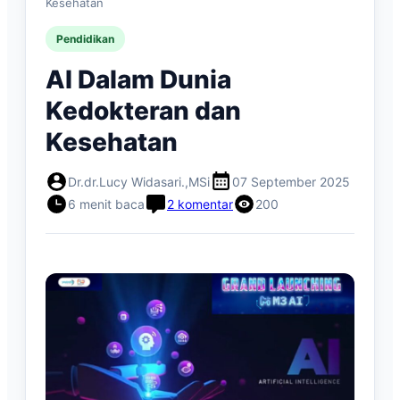
Kesehatan
Pendidikan
AI Dalam Dunia
Kedokteran dan
Kesehatan
Dr.dr.Lucy Widasari.,MSi
07 September 2025
6 menit baca
2 komentar
200