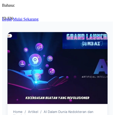
Bahasa:
ID
EN
Login
Mulai Sekarang
Home
/
Artikel
/
AI Dalam Dunia Kedokteran dan