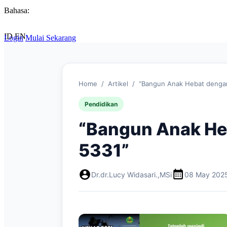
Bahasa:
ID
EN
Login
Mulai Sekarang
Home
/
Artikel
/
“Bangun Anak Hebat denga
Pendidikan
“Bangun Anak H
5331”
Dr.dr.Lucy Widasari.,MSi
08 May 202