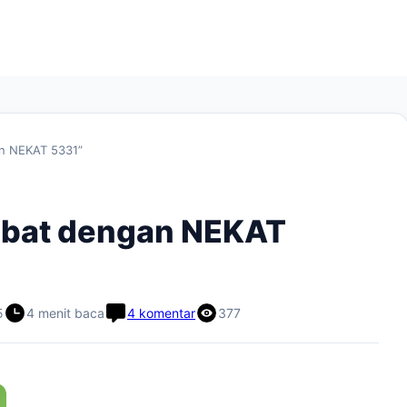
n NEKAT 5331”
ebat dengan NEKAT
5
4 menit baca
4 komentar
377