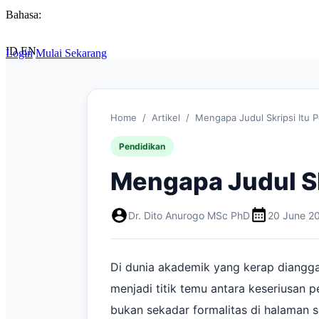
Bahasa:
ID
EN
Login
Mulai Sekarang
Home
/
Artikel
/
Mengapa Judul Skripsi Itu 
Pendidikan
Mengapa Judul Sk
Dr. Dito Anurogo MSc PhD
20 June 2
Di dunia akademik yang kerap diangga
menjadi titik temu antara keseriusan pe
bukan sekadar formalitas di halaman 