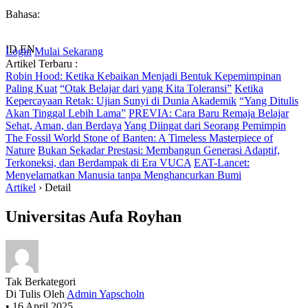
Bahasa:
ID
EN
Login
Mulai Sekarang
Artikel Terbaru :
Robin Hood: Ketika Kebaikan Menjadi Bentuk Kepemimpinan
Paling Kuat
“Otak Belajar dari yang Kita Toleransi”
Ketika
Kepercayaan Retak: Ujian Sunyi di Dunia Akademik
“Yang Ditulis
Akan Tinggal Lebih Lama”
PREVIA: Cara Baru Remaja Belajar
Sehat, Aman, dan Berdaya
Yang Diingat dari Seorang Pemimpin
The Fossil World Stone of Banten: A Timeless Masterpiece of
Nature
Bukan Sekadar Prestasi: Membangun Generasi Adaptif,
Terkoneksi, dan Berdampak di Era VUCA
EAT-Lancet:
Menyelamatkan Manusia tanpa Menghancurkan Bumi
Artikel
›
Detail
Universitas Aufa Royhan
Tak Berkategori
Di Tulis Oleh
Admin Yapscholn
•
16 April 2025