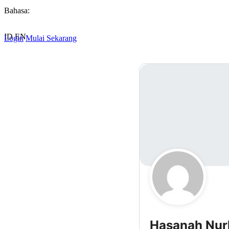
Bahasa:
ID
EN
Login
Mulai Sekarang
Hasanah Nurh