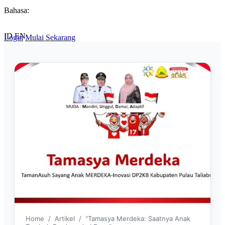
Bahasa:
ID
EN
Login
Mulai Sekarang
Home
/
Artikel
/
“Tamasya Merdeka: Saatnya Anak